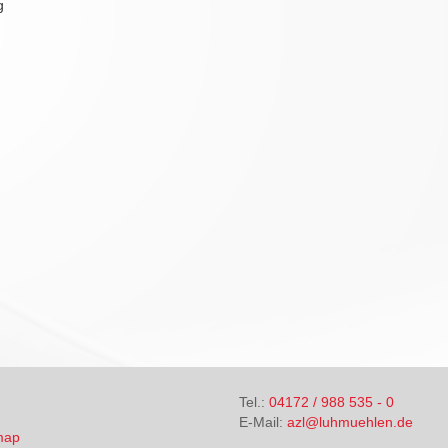
g
Tel.:
04172 / 988 535 - 0
E-Mail:
azl@luhmuehlen.de
map