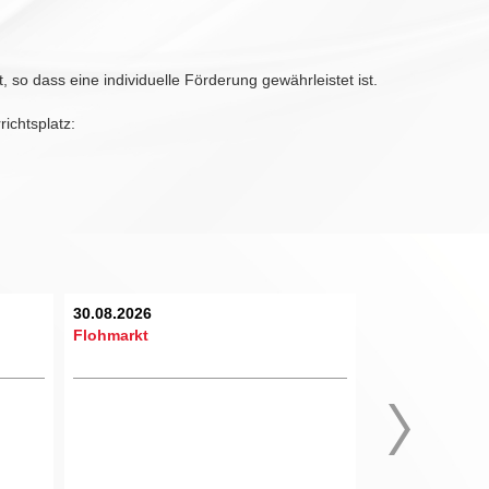
, so dass eine individuelle Förderung gewährleistet ist.
richtsplatz:
30.08.2026
04.09.2026 - 06
Flohmarkt
MPS Mittelalte
Spectaculum