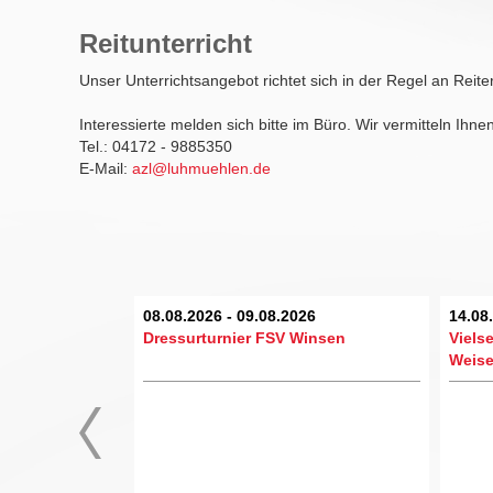
Reitunterricht
Unser Unterrichtsangebot richtet sich in der Regel an Reite
Interessierte melden sich bitte im Büro. Wir vermitteln Ihne
Tel.: 04172 - 9885350
E-Mail:
azl@luhmuehlen.de
26
08.08.2026 - 09.08.2026
14.08
rnier
Dressurturnier FSV Winsen
Viels
e
Weise