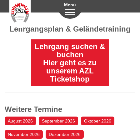
Menü
Lehrgangsplan & Geländetraining
Lehrgang suchen &
buchen
Hier geht es zu
unserem AZL
Ticketshop
Weitere Termine
August 2026
September 2026
Oktober 2026
November 2026
Dezember 2026